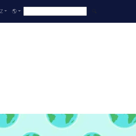
-Z
🌎
🔍