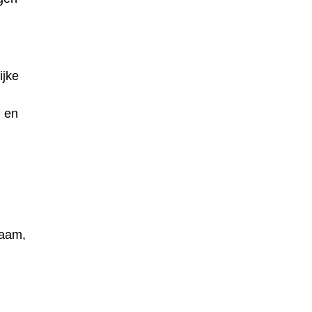
ijke
, en
naam,