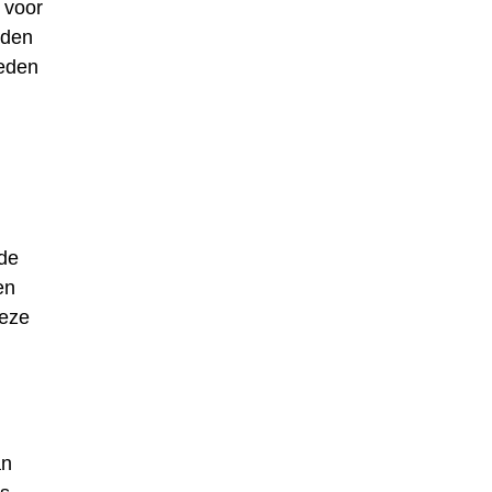
 voor
oden
ieden
 de
en
deze
an