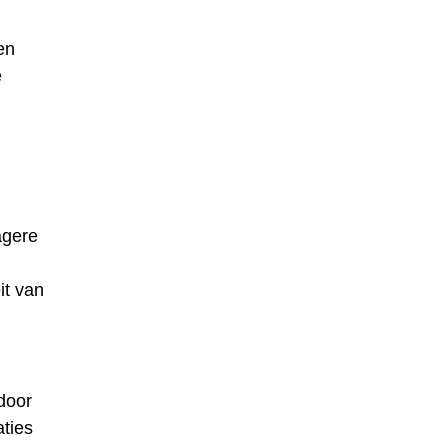
en
e
agere
it van
door
ties