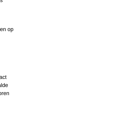
ls
ken op
act
alde
oren