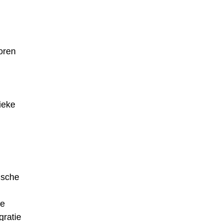
oren
ieke
ische
de
gratie