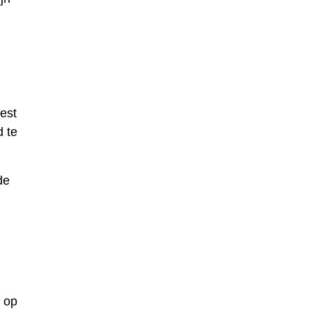
est
d te
de
d op