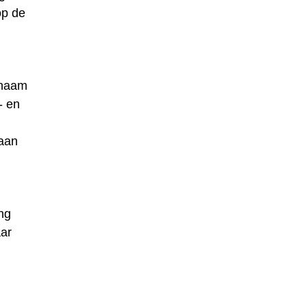
op de
rnaam
- en
 aan
ng
ar