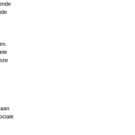
lende
nde
en.
ele
deze
e
 aan
ociale